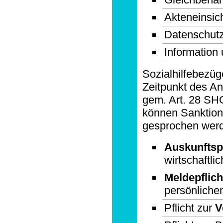
Akteneinsic
Datenschut
Information
Sozialhilfebezü
Zeitpunkt des Ant
gem. Art. 28 SHG 
können Sanktione
gesprochen wer
Auskunftspf
wirtschaftli
Meldepflich
persönlichen
Pflicht zur
V