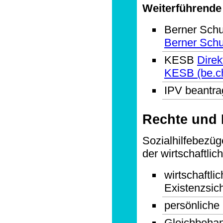
Weiterführende
Berner Sch
Berner Schu
KESB
Direk
KESB (be.c
IPV beantr
Rechte und 
Sozialhilfebezü
der wirtschaftlic
wirtschaftlic
Existenzsic
persönliche
Gleichbeha