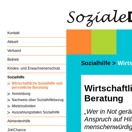
Kontakt
Aktuell
Verband
Betrieb
Sozialhilfe
>
Wirts
Kindes- und Erwachsenenschutz
Sozialhilfe
Wirtschaftliche Sozialhilfe und
Wirtschaftl
persönliche Beratung
Anmeldung
Beratung
Nachweis über Sozialhilfebezug
Mietzinslimiten
„Wer in Not gerät
Auszahlungsdaten Sozialhilfe
Anspruch auf Hilf
Alimentenhilfe
menschenwürdige
JobChance