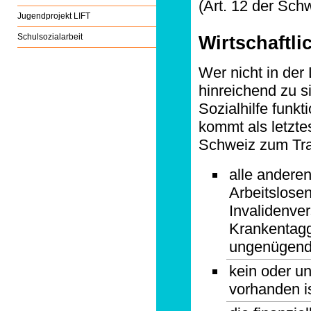
(Art. 12 der Sc
Jugendprojekt LIFT
Wirtschaftli
Schulsozialarbeit
Wer nicht in der
hinreichend zu si
Sozialhilfe funkt
kommt als letzte
Schweiz zum Tr
alle anderen
Arbeitslosen
Invalidenver
Krankentagg
ungenügende
kein oder 
vorhanden i